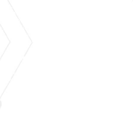
〒399-0025
長野県松本市寿台9-4-7
営業時間 9:00-20:00
(土日祝日を除く)
JR篠ノ井線 村井駅から徒歩30分
JR松本駅から寿台線バスで35分​
パートナークリエイター募集中！
様々なジャンルのクリエイター様を募集しております。まずはお
問い合わせください。
イラストレーション
キャラクターデザイン/ゲーム立ち絵/3Dイラスト/キービジュア
ル/デフォルメイラスト/Live2Dモデリング/マンガ・モノクロイ
ラスト/彩色・色合わせ/背景制作